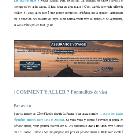
Les maîtres mots ?
Rester patient, poli, ne surtout pas remettre en cause l’autorité et
montrer qu’on a du temps. Il faut jouer au plus malin ! C’est parfois une vraie pièce de
théâtre. Si vous faites face à une grosse corruption, n’hésitez pas à appeler l’ambassade
ou la direction des douanes du pays. Mais normalement avec du temps et de la patience,
si vous n’êtes pas en tord, ça ira.
| COMMENT Y ALLER ? Formalités & visa
Par avion
Pour se rendre en Côte d’Ivoire depuis la France c’est assez simple,
il existe des lignes
régulières directes entre Paris et Abidjan
. Si vous vous y prenez à l’avance et partez en
période creuse, vous pourrez trouver des billets aller/retour
dans les 600€
avec Corsair
ou Air France. Brussels Airlines propose des prix en période creuse à 400€ avec escale à