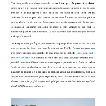
C’est alors qu’ils nous disent qu’on doit
éviter à tout prix de passer à ce niveau,
surtout qu’il y a un tronçon encore pire quelques mètres après. On passe un peu de temps
avec eux et on leur apporte à boire car il fait très chaud en plein soleil. On fera
finalement demi-tour pour aller prendre une déviation à travers un domaine privé de
palmier à huile. La sécurité nous laisse passer sans soucis (apparemment, ils font payer
les locaux…). Par contre, impossible de passer si votre véhicule est trop haut, les
branches des palmiers sont bien basses. La piste est bonne pour contourner puis rejoindre
le village d’Anamoué.
Je n’imagine même pas à quoi peut ressembler ce passage là en pleine saison des pluies
mais encore une fois je ne vous conseille vraiment pas d’y aller. On continue notre route
avec encore quelques trous remplis de boue mais rien de difficile.
Nous avons fait le
plus dur à ce stade !
On continue de rouler mais on a perdu beaucoup de temps dans la
journée à cause des différents obstacles et on ne pourra pas atteindre la côte le soir même.
On décide alors de chercher un spot de bivouac et on se pose au bord d’une énorme
plantation de palmier. Il y a des lignes de palmiers à huile sur des kilomètres, c’est assez
flippant pour la biodiversités (
mais super positif pour l’économie locale car les villages
alentours vivent de ça, j’ai lu que c’était géré par une société ivoirienne qui employait
plus de 20 000 planteurs villageois
).