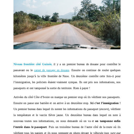
Niveau frontière côté Guinée,
il y a un premier bureau de douane pour contrôler le
passavant ou le
carnet de passage en douane
. Ensuite on continue de rouler quelques
kilomètres jusqu’à la ville frontière de Nzoo. Un deuxième contrôle cette fois-ci pour
l’immigration, les policiers étaient vraiment sympas. Ils ont pris nos informations, nos
passeports et ont tamponné la sortie du territoire. Rien à payer !
Arrivées du côté Côte d’Ivoire on marque un premier stop où ils vérifient nos passeports.
Ensuite on passe une barrière et on arrive à un deuxième stop.
Ici c’est l’immigration !
Un premier bureau dans lequel ils notent les informations du passeport (
encore
), vérifient
la température et le vaccin fièvre jaune. Un deuxième bureau dans lequel on note à
nouveau toutes nos informations, on nous demande où on va et
on tamponne enfin
l’entrée dans le passeport
. Puis un troisième bureau de l’autre côté de la route où ils
vérifient tous les papiers et ils nous prennent en photo devant le véhicule (
pas sure que