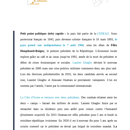
Petit point politique (très) rapide :
le pays fait partie de la
CEDEAO
. Sous
protectorat français en 1843, puis devenue colonie française le 10 mars 1893,
le
pays prend son indépendance le 7 août 1960
, sous les rênes de
Félix
Houphouët-Boigny
, le premier président de la République. L’économie locale
explose grâce au café et au cacao jusqu’en 1993, année de la mort du président et
début de crises économiques et sociales.
Laurent Gbagbo
devient le nouveau
président en 2000 mais une crise politico militaire commence deux ans plus tard.
Lors des élections présidentielles de 2010, les deux candidats arrivés au second
tour, Laurent Gbagbo et Alassane Ouattara se proclament vainqueurs. L’un est
soutenu par l’armée, l’autre par la communauté internationale.
La Côte d’Ivoire se retrouve avec deux présidents.
Des combats éclatent entre les
deux « camps » faisant des milliers de morts. Laurent Gbagbo finira par se
retrancher dans sa résidence puis sera arrêté pour crimes contre l’humanité
(
finalement acquitté
). En 2015 Ouattara est réélu président pour 5 ans et fonde la
troisième république ivoirienne. En 2020 il est à nouveau élu pour 5 ans après un
scrutin contesté car le président ne devait pas brigué de troisième mandat.
La