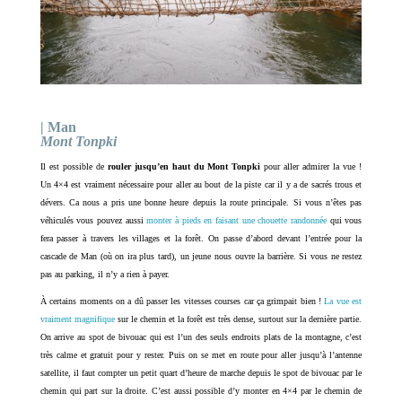
| Man
Mont Tonpki
Il est possible de
rouler jusqu’en haut du Mont Tonpki
pour aller admirer la vue !
Un 4×4 est vraiment nécessaire pour aller au bout de la piste car il y a de sacrés trous et
dévers. Ca nous a pris une bonne heure depuis la route principale. Si vous n’êtes pas
véhiculés vous pouvez aussi
monter à pieds en faisant une chouette randonnée
qui vous
fera passer à travers les villages et la forêt. On passe d’abord devant l’entrée pour la
cascade de Man (où on ira plus tard), un jeune nous ouvre la barrière. Si vous ne restez
pas au parking, il n’y a rien à payer.
À certains moments on a dû passer les vitesses courses car ça grimpait bien !
La vue est
vraiment magnifique
sur le chemin et la forêt est très dense, surtout sur la dernière partie.
On arrive au spot de bivouac qui est l’un des seuls endroits plats de la montagne, c’est
très calme et gratuit pour y rester. Puis on se met en route pour aller jusqu’à l’antenne
satellite, il faut compter un petit quart d’heure de marche depuis le spot de bivouac par le
chemin qui part sur la droite. C’est aussi possible d’y monter en 4×4 par le chemin de