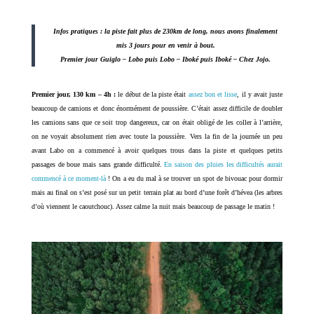
Infos pratiques : la piste fait plus de 230km de long, nous avons finalement
mis 3 jours pour en venir à bout.
Premier jour Guiglo – Lobo puis Lobo – Iboké puis Iboké – Chez Jojo.
Premier jour, 130 km – 4h :
le début de la piste était
assez bon et lisse
, il y avait juste
beaucoup de camions et donc énormément de poussière. C’était assez difficile de doubler
les camions sans que ce soit trop dangereux, car on était obligé de les coller à l’arrière,
on ne voyait absolument rien avec toute la poussière. Vers la fin de la journée un peu
avant Labo on a commencé à avoir quelques trous dans la piste et quelques petits
passages de boue mais sans grande difficulté.
En saison des pluies les difficultés aurait
commencé à ce moment-là
! On a eu du mal à se trouver un spot de bivouac pour dormir
mais au final on s’est posé sur un petit terrain plat au bord d’une forêt d’hévea (les arbres
d’où viennent le caoutchouc). Assez calme la nuit mais beaucoup de passage le matin !