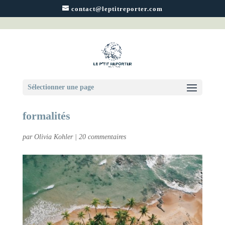
contact@leptitreporter.com
Road trip à travers la Côte d’Ivoire |
Sélectionner une page
Conseils, itinéraires, frontières &
formalités
par
Olivia Kohler
|
20 commentaires