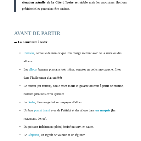
situation actuelle de la Côte d’Ivoire est stable
mais les prochaines élections
présidentielles pourraient être tendues.
AVANT DE PARTIR
➡️
La nourriture à tester
L’attiéké
, semoule de manioc que l’on mange souvent avec de la sauce ou des
allocos.
Les
alloco
, bananes plantains très mûres, coupées en petits morceaux et frites
dans l’huile (mon plat préféré).
Le foufou (ou foutou), boule assez molle et gluante obtenue à partir de manioc,
bananes plantains et/ou ignames.
Le
Garba
, thon rouge frit accompagné d’alloco.
Un bon
poulet braisé
avec de l’attiéké et des alloco dans
un maquis
(les
restaurants de rue).
Du poisson fraîchement pêché, braisé ou servi en sauce.
Le
kédjénou
, un ragoût de volaille et de légumes.