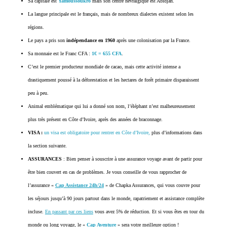
Sa capitale est
Yamoussoukro
mais son centre névralgique est Abidjan.
La langue principale est le français, mais de nombreux dialectes existent selon les
régions.
Le pays a pris son
indépendance en 1960
après une colonisation par la France.
Sa monnaie est le Franc CFA :
1€ = 655 CFA
.
C’est le premier producteur mondiale de cacao, mais cette activité intense a
drastiquement poussé à la déforestation et les hectares de forêt primaire disparaissent
peu à peu.
Animal emblématique qui lui a donné son nom, l’éléphant n’est malheureusement
plus très présent en Côte d’Ivoire, après des années de braconnage.
VISA :
un visa est obligatoire pour rentrer en Côte d’Ivoire,
plus d’informations dans
la section suivante.
ASSURANCES
: Bien penser à souscrire à une assurance voyage avant de partir pour
être bien couvert en cas de problèmes. Je vous conseille de vous rapprocher de
l’assurance «
Cap Assistance 24h/24
» de Chapka Assurances, qui vous couvre pour
les séjours jusqu’à 90 jours partout dans le monde, rapatriement et assistance complète
incluse.
En passant par ces liens
vous avez 5% de réduction. Et si vous êtes en tour du
monde ou long voyage, le «
Cap Aventure
» sera votre meilleure option !