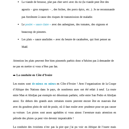
La viande de brousse, plat pas cher servi avec du riz (la viande peut être des
agoutis – gros rongeurs – , des biches, des porcs épics, etc..). Je ne recommande
pas forcément à cause des risques de transmission de maladie.
Le
poulet « sauce claire »
avec des aubergines, des tomates, des oignons et
beaucoup de piments.
Les plats « sauce arachides » avec du beurre de cacahuètes, qui font penser au
Mafé.
Attention les plats peuvent être bien pimentés parfois donc n’hésitez pas à demander de
ne pas en mettre si vous n’êtes pas fan.
➡️
La conduite en Côte d’Ivoire
Les routes sont
de mieux en mieux
en Côte d’Ivoire ! Avec l’organisation de la Coupe
d’Afrique des Nations dans le pays, de nombreux axes ont été refait à neuf. La route
entre Man et Abidjan par exemple est désormais parfaite, celle entre San Pedro et Abidjan
aussi. En dehors des grands axes certaines routes peuvent encore être en mauvais état
avec du goudron plein de nid de poule, où il faut rouler avec prudence pour ne pas casser
sa voiture. Les pistes sont assez agréables si vous aimez l’aventure mais attention en
période des pluies ça peut vite devenir impraticable !
La conduite des ivoiriens n’est pas la pire que j’ai pu voir en Afrique de l’ouest mais