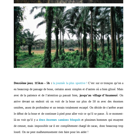
Deuxième jour, 115km – 5h :
la journée la plus sportive !
C’est sur ce tronçon qu’on a
eu beaucoup de passage de boue, certains assez simples et d’autres où a bien glissé. Mais
avec de la patience et de l’attention ça passait bien,
jusqu’au village d’Anamoué
. On
arrive devant un endroit où on voit de la boue sur plus de 50 m avec des énormes
ornières, assez de profondeur et un terrain totalement escarpé. On décide de s’arrêter avant
le début de la boue et de continuer à pied pour aller voir ce qu’il se passe. À ce moment-
là on voit qu’il y a
deux énormes camions bloqués
et plusieurs hommes qui essayent
de creuser, mais impossible car il est complètement chargé de cacao, donc beaucoup trop
lourd. On ne peut malheureusement rien faire pour les aider !