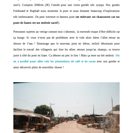
nuit!). Comptez 2000cfa (3€) l’entrée pour une visite guidée très sympa. Nos guides
Ferdinand et Raphaël nous montrent le pont et nous donnent beaucoup d’explications
très intéressantes. On peut traverser ce fameux pont (
en enlevant ses chaussures car un
pont de lianes est un endroit sacré!
).
Personnes sujettes au vertige comme moi s’abstenir, la traversée risque d’être difficile car
ça bouge. Si vous n’avez pas de problèmes avec le vide alors faites l’aller retour au
dessus de l’eau ! Dommage que le nouveau pont en béton, utilisé désormais pour
faciliter le travail des villageois qui font les allers retours jusqu’au champs, se trouve
juste à côté du pont en liane. Ca dénote un peu le lieu ! Mais ça reste un bel endroit.
On
en a profité pour aller voir les plantations de café et de cacao
avec nos guides et
ainsi découvrir plein de nouvelles choses !