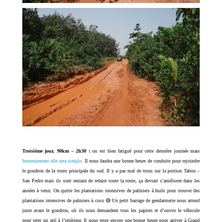
Troisième jour, 90km – 2h30 :
on est bien fatigué pour cette dernière journée mais
heureusement elle sera simple
. Il nous faudra une bonne heure de conduite pour rejoindre
le goudron de la route principale du sud. Il y a pas mal de trous sur la portion Tabou –
San Pedro mais ils sont entrain de refaire toute la route, ça devrait s’améliorer dans les
années à venir. On quitte les plantations intensives de palmiers à huile pour trouver des
plantations intensives de palmiers à coco 😅 Un petit barrage de gendarmerie nous attend
juste avant le goudron, où ils nous demandent tous les papiers et d’ouvrir le véhicule
pour jeter un œil à l’intérieur. Il nous reste encore une bonne heure pour arriver à Grand