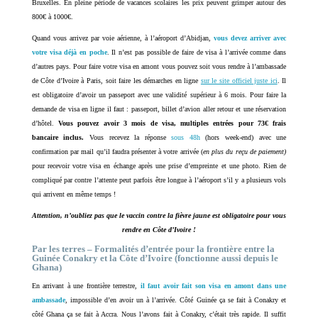
Bruxelles. En pleine période de vacances scolaires les prix peuvent grimper autour des
800€ à 1000€.
Quand vous arrivez par voie aérienne, à l’aéroport d’Abidjan,
vous devez arriver avec
votre visa déjà en poche
. Il n’est pas possible de faire de visa à l’arrivée comme dans
d’autres pays. Pour faire votre visa en amont vous pouvez soit vous rendre à l’ambassade
de Côte d’Ivoire à Paris, soit faire les démarches en ligne
sur le site officiel juste ici
. Il
est obligatoire d’avoir un passeport avec une validité supérieur à 6 mois. Pour faire la
demande de visa en ligne il faut : passeport, billet d’avion aller retour et une réservation
d’hôtel.
Vous pouvez avoir 3 mois de visa, multiples entrées pour 73€ frais
bancaire inclus.
Vous recevez la réponse
sous 48h
(hors week-end) avec une
confirmation par mail qu’il faudra présenter à votre arrivée (
en plus du reçu de paiement)
pour recevoir votre visa en échange après une prise d’empreinte et une photo. Rien de
compliqué par contre l’attente peut parfois être longue à l’aéroport s’il y a plusieurs vols
qui arrivent en même temps !
Attention, n’oubliez pas que le vaccin contre la fièvre jaune est obligatoire pour vous
rendre en Côte d’Ivoire !
Par les terres – Formalités d’entrée pour la frontière entre la
Guinée Conakry et la Côte d’Ivoire (fonctionne aussi depuis le
Ghana)
En arrivant à une frontière terrestre,
il faut avoir fait son visa en amont dans une
ambassade
, impossible d’en avoir un à l’arrivée. Côté Guinée ça se fait à Conakry et
côté Ghana ça se fait à Accra. Nous l’avons fait à Conakry, c’était très rapide. Il suffit