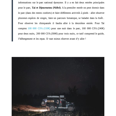
informations sur le parc national éponyme. Il y a en fait deux entrées principales
pour le parc,
Taï et Djouroutou (Niébé)
. A la première entrée on peut dormir dans
le parc (dans des tentes conforts) et faire différentes activités à pieds : aller observer
plusieurs espèces de singes, faire un parcours botanique, se balader dans la forêt..
Pour observer les chimpanzés il faudra aller à la deuxième entrée. Pour Taï
comptez
100 000 CFA (150€)
pour une nuit dans le parc, 160 000 CFA (240€)
pour deux nuits, 200 000 CFA (300€) pour trois nuits, ce tarif comprend le guide,
l’hébergement et les repas. Il vaut mieux réserver avant d’y aller !