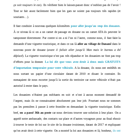
ça soit toujours le cas
). Ils vérifient bien le laissez-passer donc n’oubliez pas de l’avoir !
Tout se fait assez facilement bien que les gars ne soient pas toujours très rapides (et
souriants…).
Il faut conduire à nouveau quelques kilomètres
pour aller jusqu’au stop des douanes
.
À ce niveau là si on a un carnet de passage en douane ou un carnet ATA ils peuvent le
tamponner directement. Par contre si on a ni l’un ni l’autre, comme nous, il faut faire la
demande d’une vignette touristique, et dans ce cas là
aller au village de Danané
dans le
nouveau poste de douane (
avant il fallait aller jusqu’à Man mais le bureau a été
déplacé
). La vignette touristique n’est pas très répandue et les douaniers ne font pas trop
d’efforts pour la donner.
La loi dit que vous avez droit à deux mois GRATUITS
d’importation temporaire pour votre véhicule.
A la douane, ils nous ont embêtés en
nous sortant un papier d’une circulaire datant de 2010 et disant le contraire. Ils
menaçaient de nous escorter jusqu’à la sortie du territoire car notre véhicule n’était pas
autorisé à rester dans le pays.
Les douaniers n’étaient pas méchants en soit et n’ont à aucun moment demandé de
l’argent, mais ils ne connaissaient absolument pas leur job. Pourtant nous ne sommes
pas les premières à passer à cette frontière en demandant la vignette touristique. Enfin
bref,
on a passé 36h au poste
car nous devions trouver une solution à leur place. On a
appelé notre ambassade, des contacts sur place et d’autres voyageurs pour au final réussir
à trouver le texte de loi sur le site de la douane ivoirienne, datant de 2017 et expliquant
qu’on avait droit à cette vignette. On a montré la loi aux douaniers et là, bonheur,
ils ont