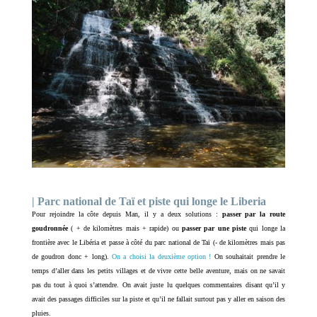
| Parc national de Taï et piste qui longe le Liberia
Pour rejoindre la côte depuis Man, il y a deux solutions :
passer par la route
goudronnée
( + de kilomètres mais + rapide) ou
passer par une piste
qui longe la
frontière avec le Libéria et passe à côté du parc national de Taï (- de kilomètres mais pas
de goudron donc + long).
On a choisi la deuxième option !
On souhaitait prendre le
temps d’aller dans les petits villages et de vivre cette belle aventure, mais on ne savait
pas du tout à quoi s’attendre. On avait juste lu quelques commentaires disant qu’il y
avait des passages difficiles sur la piste et qu’il ne fallait surtout pas y aller en saison des
pluies.