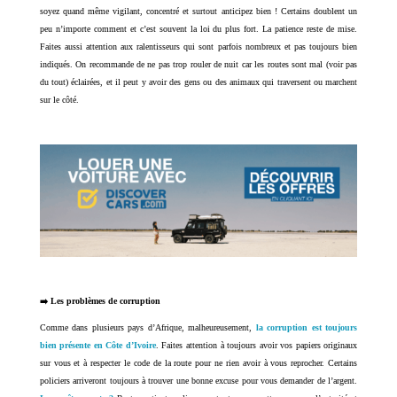
soyez quand même vigilant, concentré et surtout anticipez bien ! Certains doublent un
peu n’importe comment et c’est souvent la loi du plus fort. La patience reste de mise.
Faites aussi attention aux ralentisseurs qui sont parfois nombreux et pas toujours bien
indiqués. On recommande de ne pas trop rouler de nuit car les routes sont mal (voir pas
du tout) éclairées, et il peut y avoir des gens ou des animaux qui traversent ou marchent
sur le côté.
➡️ Les problèmes de corruption
Comme dans plusieurs pays d’Afrique, malheureusement,
la corruption est toujours
bien présente en Côte d’Ivoire
. Faites attention à toujours avoir vos papiers originaux
sur vous et à respecter le code de la route pour ne rien avoir à vous reprocher. Certains
policiers arriveront toujours à trouver une bonne excuse pour vous demander de l’argent.