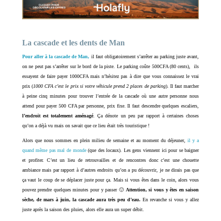
La cascade et les dents de Man
Pour aller à la cascade de Man,
il faut obligatoirement s’arrêter au parking juste avant,
on ne peut pas s’arrêter sur le bord de la piste. Le parking coûte 500CFA (80 cents), ils
essayent de faire payer 1000CFA mais n’hésitez pas à dire que vous connaissez le vrai
prix (
1000 CFA c’est le prix si votre véhicule prend 2 places de parking
). Il faut marcher
à peine cinq minutes pour trouver l’entrée de la cascade où une autre personne nous
attend pour payer 500 CFA par personne, prix fixe. Il faut descendre quelques escaliers,
l’endroit est totalement aménagé
. Ça dénote un peu par rapport à certaines choses
qu’on a déjà vu mais on savait que ce lieu était très touristique !
Alors que nous sommes en plein milieu de semaine et au moment du déjeuner,
il y a
quand même pas mal de monde
(que des locaux). Les gens viennent ici pour se baigner
et profiter. C’est un lieu de retrouvailles et de rencontres donc c’est une chouette
ambiance mais par rapport à d’autres endroits qu’on a pu découvrir, je ne dirais pas que
ça vaut le coup de se déplacer juste pour ça. Mais si vous êtes dans le coin, alors vous
pouvez prendre quelques minutes pour y passer 🙂
Attention, si vous y êtes en saison
sèche, de mars à juin, la cascade aura très peu d’eau.
En revanche si vous y allez
juste après la saison des pluies, alors elle aura un super débit.