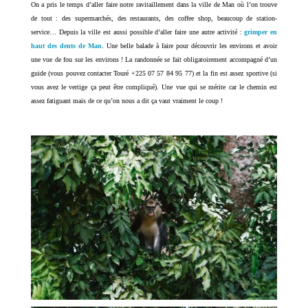
On a pris le temps d’aller faire notre ravitaillement dans la ville de Man où l’on trouve
de tout : des supermarchés, des restaurants, des coffee shop, beaucoup de station-
service… Depuis la ville est aussi possible d’aller faire une autre activité :
grimper en
haut des dents de Man
. Une belle balade à faire pour découvrir les environs et avoir
une vue de fou sur les environs ! La randonnée se fait obligatoirement accompagné d’un
guide (vous pouvez contacter Touré +225 07 57 84 95 77) et la fin est assez sportive (si
vous avez le vertige ça peut être compliqué). Une vue qui se mérite car le chemin est
assez fatiguant mais de ce qu’on nous a dit ça vaut vraiment le coup !