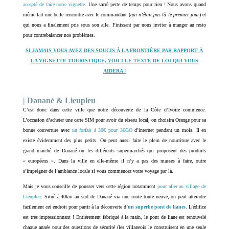
accepté de faire notre vignette
. Une sacré perte de temps pour rien ! Nous avons quand
même fait une belle rencontre avec le commandant (
qui n’était pas là le premier jour
) et
qui nous a finalement pris sous son aile. Finissant par nous inviter à manger au resto
pour contrebalancer nos problèmes.
SI JAMAIS VOUS AVEZ DES SOUCIS À LA FRONTIÈRE PAR RAPPORT À
LA VIGNETTE TOURISTIQUE, VOICI LE TEXTE DE LOI QUI VOUS
AIDERA !
| Danané & Lieupleu
C’est donc dans cette ville que notre découverte de la Côte d’Ivoire commence.
L’occasion d’acheter une carte SIM pour avoir du réseau local, on choisira Orange pour sa
bonne couverture avec
un forfait à 30€ pour 36GO
d’internet pendant un mois. Il en
existe évidemment des plus petits. On peut aussi faire le plein de nourriture avec le
grand marché de Danané ou les différents supermarchés qui proposent des produits
« européens ». Dans la ville en elle-même il n’y a pas des masses à faire, outre
s’imprégner de l’ambiance locale si vous commencez votre voyage par là.
Mais je vous conseille de pousser vers cette région notamment
pour aller au village de
Lieupleu
. Situé à 40km au sud de Danané via une route toute neuve, on peut atteindre
facilement cet endroit pour partir à la découverte d’
un superbe pont de lianes
. L’édifice
est très impressionnant ! Entièrement fabriqué à la main, le pont de liane est renouvelé
chaque année pour des questions de sécurité (les villageois le construisent en une seule