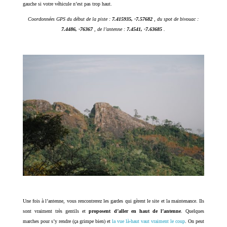
gauche si votre véhicule n’est pas trop haut.
Coordonnées GPS du début de la piste :
7.415935, -7.57682
, du spot de bivouac :
7.4486, -76367
, de l’antenne :
7.4541, -7.63685
.
Une fois à l’antenne, vous rencontrerez les gardes qui gèrent le site et la maintenance. Ils
sont vraiment très gentils et
proposent d’aller en haut de l’antenne
. Quelques
marches pour s’y rendre (ça grimpe bien) et
la vue là-haut vaut vraiment le coup
. On peut