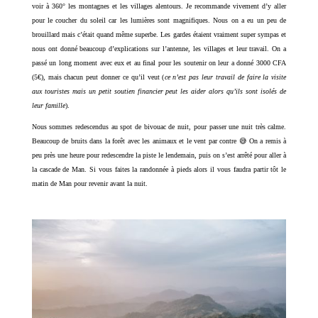
voir à 360° les montagnes et les villages alentours. Je recommande vivement d’y aller
pour le coucher du soleil car les lumières sont magnifiques. Nous on a eu un peu de
brouillard mais c’était quand même superbe. Les gardes étaient vraiment super sympas et
nous ont donné beaucoup d’explications sur l’antenne, les villages et leur travail. On a
passé un long moment avec eux et au final pour les soutenir on leur a donné 3000 CFA
(5€), mais chacun peut donner ce qu’il veut (
ce n’est pas leur travail de faire la visite
aux touristes mais un petit soutien financier peut les aider alors qu’ils sont isolés de
leur famille
).
Nous sommes redescendus au spot de bivouac de nuit, pour passer une nuit très calme.
Beaucoup de bruits dans la forêt avec les animaux et le vent par contre 😅 On a remis à
peu près une heure pour redescendre la piste le lendemain, puis on s’est arrêté pour aller à
la cascade de Man. Si vous faites la randonnée à pieds alors il vous faudra partir tôt le
matin de Man pour revenir avant la nuit.