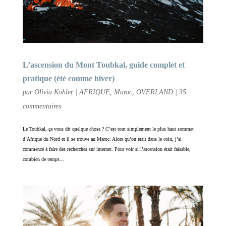
L’ascension du Mont Toubkal, guide complet et
pratique (été comme hiver)
par
Olivia Kohler
|
AFRIQUE
,
Maroc
,
OVERLAND
|
35
commentaires
Le Toubkal, ça vous dit quelque chose ? C’est tout simplement le plus haut sommet
d’Afrique du Nord et il se trouve au Maroc. Alors qu’on était dans le coin, j’ai
commencé à faire des recherches sur internet. Pour voir si l’ascension était faisable,
combien de temps...