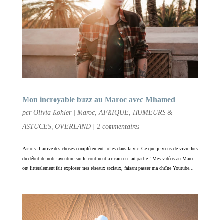
Mon incroyable buzz au Maroc avec Mhamed
par
Olivia Kohler
|
Maroc
,
AFRIQUE
,
HUMEURS &
ASTUCES
,
OVERLAND
|
2 commentaires
Parfois il arrive des choses complètement folles dans la vie. Ce que je viens de vivre lors
du début de notre aventure sur le continent africain en fait partie ! Mes vidéos au Maroc
ont littéralement fait exploser mes réseaux sociaux, faisant passer ma chaîne Youtube...