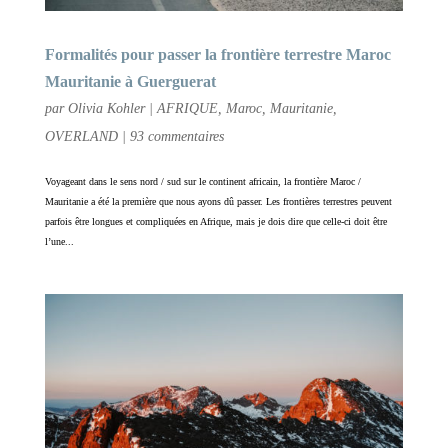
Formalités pour passer la frontière terrestre Maroc
Mauritanie à Guerguerat
par
Olivia Kohler
|
AFRIQUE
,
Maroc
,
Mauritanie
,
OVERLAND
|
93 commentaires
Voyageant dans le sens nord / sud sur le continent africain, la frontière Maroc /
Mauritanie a été la première que nous ayons dû passer. Les frontières terrestres peuvent
parfois être longues et compliquées en Afrique, mais je dois dire que celle-ci doit être
l’une...