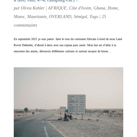
par
Olivia Kohler
|
AFRIQUE
,
Côte d'Ivoire
,
Ghana
,
Home
,
Maroc
,
Mauritanie
,
OVERLAND
,
Sénégal
,
Togo
|
25
commentaires
En septembre 2021 je suis partie faire le tour du continent Africain à bord de mon Land
Rover Defender, d’abord à deux avec ma copine puis seule. Mon but est d’aller à la
rencontre des autres, découvrir différentes cultures et surtout essayer de briser...