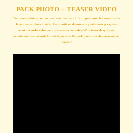
PACK PHOTO + TEASER VIDEO
Pourquoi choisir quand on peut avoir les deux ? Je propose aussi la couverture de
la journée en photo + vidéo. La priorité est donnée aux photos mais je capture
aussi des rushs vidéo pour permettre la réalisation d’un teaser de quelques
minutes avec les moments forts de la journée. Un pack pour avoir des souvenirs au
complet !