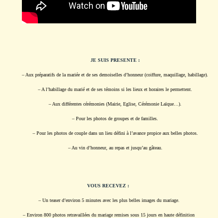
JE SUIS PRESENTE :
– Aux préparatifs de la mariée et de ses demoiselles d’honneur (coiffure, maquillage, habillage).
– A l’habillage du marié et de ses témoins si les lieux et horaires le permettent.
– Aux différentes cérémonies (Mairie, Eglise, Cérémonie Laïque…).
– Pour les photos de groupes et de familles.
– Pour les photos de couple dans un lieu défini à l’avance propice aux belles photos.
– Au vin d’honneur, au repas et jusqu’au gâteau.
VOUS RECEVEZ :
– Un teaser d’environ 5 minutes avec les plus belles images du mariage.
– Environ 800 photos retravaillées du mariage remises sous 15 jours en haute définition