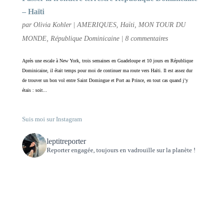
– Haïti
par
Olivia Kohler
|
AMERIQUES
,
Haïti
,
MON TOUR DU
MONDE
,
République Dominicaine
|
8 commentaires
Après une escale à New York, trois semaines en Guadeloupe et 10 jours en République
Dominicaine, il était temps pour moi de continuer ma route vers Haïti. Il est assez dur
de trouver un bon vol entre Saint Domingue et Port au Prince, en tout cas quand j’y
étais : soit...
Suis moi sur Instagram
leptitreporter
Reporter engagée, toujours en vadrouille sur la planète !