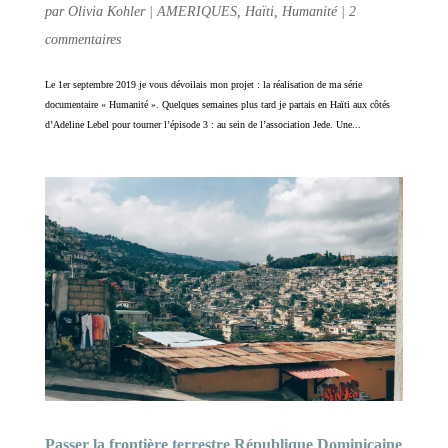
par
Olivia Kohler
|
AMERIQUES
,
Haïti
,
Humanité
|
2
commentaires
Le 1er septembre 2019 je vous dévoilais mon projet : la réalisation de ma série
documentaire « Humanité ». Quelques semaines plus tard je partais en Haïti aux côtés
d’Adeline Lebel pour tourner l’épisode 3 : au sein de l’association Jede. Une...
Passer la frontière terrestre République Dominicaine