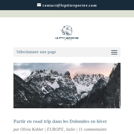
contact@leptitreporter.com
Sélectionner une page
Partir en road trip dans les Dolomites en hiver
par
Olivia Kohler
|
EUROPE
,
Italie
|
11 commentaires